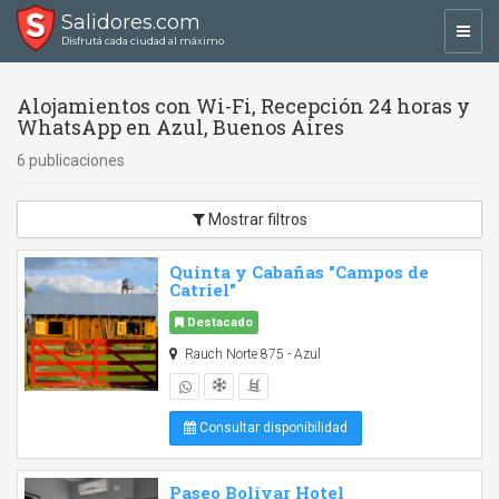
Salidores.com
Toggl
Disfrutá cada ciudad al máximo
navig
Alojamientos con Wi-Fi, Recepción 24 horas y
WhatsApp en Azul, Buenos Aires
6 publicaciones
Mostrar filtros
Quinta y Cabañas "Campos de
Catriel"
Destacado
Rauch Norte 875 - Azul
Consultar disponibilidad
Paseo Bolívar Hotel