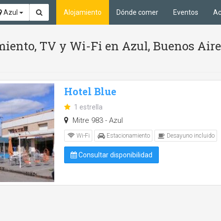
Azul
Alojamiento
Dónde comer
Eventos
Ac
miento, TV y Wi-Fi en Azul, Buenos Air
Hotel Blue
1 estrella
Mitre 983 - Azul
Wi-Fi
Estacionamiento
Desayuno incluido
Consultar disponibilidad