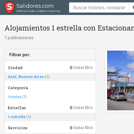
Salidores.com
Disfrutá cada ciudad al máximo
Alojamientos 1 estrella con Estaciona
1 publicaciones
Filtrar por:
Ciudad
Quitar filtro
Azul, Buenos Aires
(1)
Categoría
Hoteles
(1)
Estrellas
Quitar filtro
1 estrella
(1)
Servicios
Quitar filtro