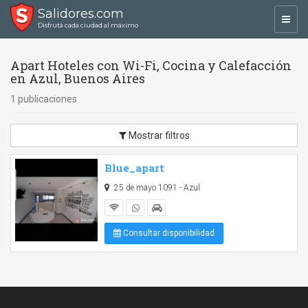
Salidores.com
Toggl
Disfrutá cada ciudad al máximo
navig
Apart Hoteles con Wi-Fi, Cocina y Calefacción
en Azul, Buenos Aires
1 publicaciones
Mostrar filtros
Blue_apart
25 de mayo 1091 - Azul
Consultar disponibilidad