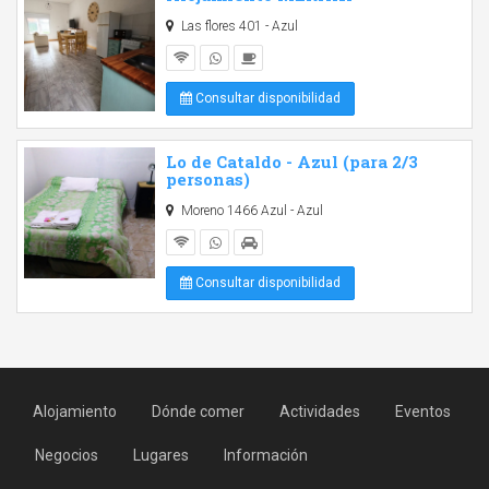
Las flores 401 - Azul
Consultar disponibilidad
Lo de Cataldo - Azul (para 2/3
personas)
Moreno 1466 Azul - Azul
Consultar disponibilidad
Alojamiento
Dónde comer
Actividades
Eventos
Negocios
Lugares
Información