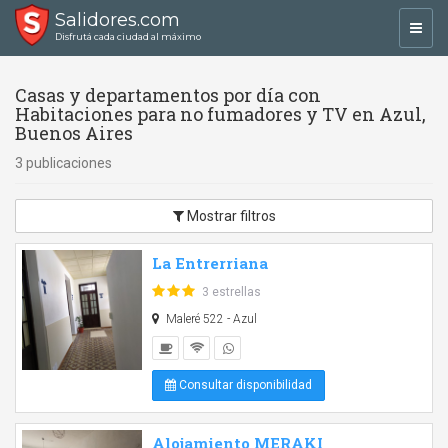
Salidores.com
Toggl
Disfrutá cada ciudad al máximo
navig
Casas y departamentos por día con
Habitaciones para no fumadores y TV en Azul,
Buenos Aires
3 publicaciones
Mostrar filtros
La Entrerriana
3 estrellas
Maleré 522 - Azul
Consultar disponibilidad
Alojamiento MERAKI