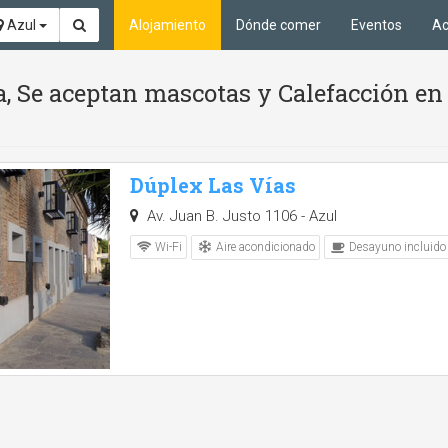
Azul
Alojamiento
Dónde comer
Eventos
Ac
, Se aceptan mascotas y Calefacción en
Dúplex Las Vías
Av. Juan B. Justo 1106 - Azul
Aire acondicionado
Wi-Fi
Desayuno incluido