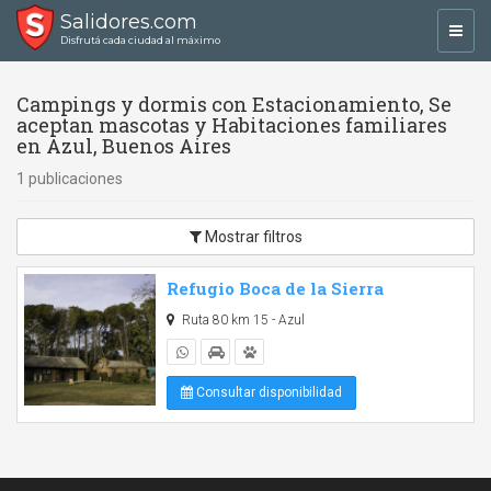
Salidores.com
Toggl
Disfrutá cada ciudad al máximo
navig
Campings y dormis con Estacionamiento, Se
aceptan mascotas y Habitaciones familiares
en Azul, Buenos Aires
1 publicaciones
Mostrar filtros
Refugio Boca de la Sierra
Ruta 80 km 15 - Azul
Consultar disponibilidad