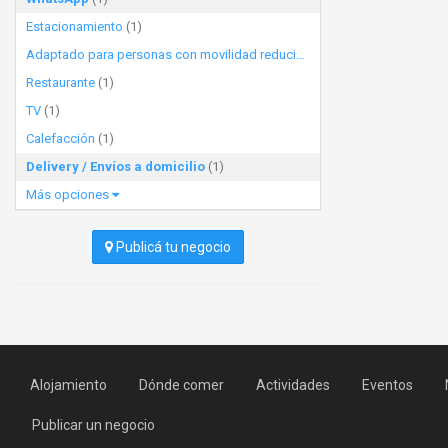
Estacionamiento
(1)
Adaptado para personas con movilidad reducida
(1)
Restaurante
(1)
TV
(1)
Calefacción
(1)
Delivery / Envíos a domicilio
(1)
Más opciones
Publicá tu negocio
Alojamiento
Dónde comer
Actividades
Eventos
Publicar un negocio