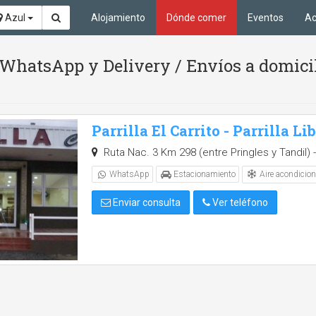
Azul
Alojamiento
Dónde comer
Eventos
Ac
 WhatsApp y Delivery / Envíos a domicil
Parrilla El Carrito - Parrilla Li
Ruta Nac. 3 Km 298 (entre Pringles y Tandil) -
Aire acondicio
WhatsApp
Estacionamiento
Enviar consulta
Ver teléfono