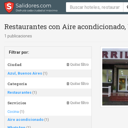
Salidores.com
Disfrutá cada ciudad al máximo
Restaurantes con Aire acondicionado,
1 publicaciones
Filtrar por:
Ciudad
Quitar filtro
Azul, Buenos Aires
(1)
Categoría
Quitar filtro
Restaurantes
(1)
Servicios
Quitar filtro
Cocina
(1)
Aire acondicionado
(1)
WhatsApp
(1)