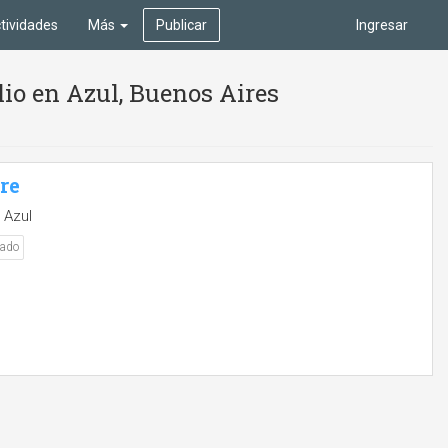
tividades
Más
Publicar
Ingresar
io en Azul, Buenos Aires
bre
 Azul
nado