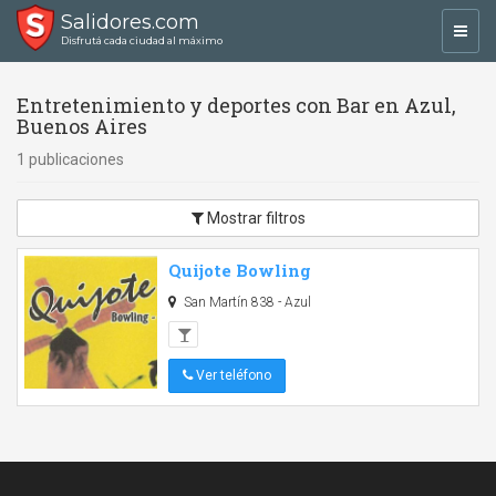
Salidores.com
Toggl
Disfrutá cada ciudad al máximo
navig
Entretenimiento y deportes con Bar en Azul,
Buenos Aires
1 publicaciones
Mostrar filtros
Quijote Bowling
San Martín 838 - Azul
Ver teléfono