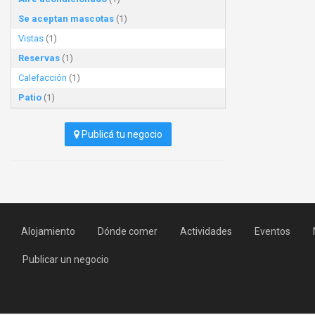
Se aceptan mascotas
(1)
Vistas
(1)
Reservas
(1)
Calefacción
(1)
Patio
(1)
Publicá tu negocio
Alojamiento
Dónde comer
Actividades
Eventos
Publicar un negocio