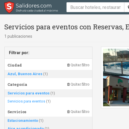
Salidores.com
Disfrutá cada ciudad al máximo
Servicios para eventos con Reservas,
1 publicaciones
Filtrar por:
Ciudad
Quitar filtro
Azul, Buenos Aires
(1)
Categoría
Quitar filtro
Servicios para eventos
(1)
Servicios para eventos
(1)
Servicios
Quitar filtro
Estacionamiento
(1)
Aire acondicionado
(1)