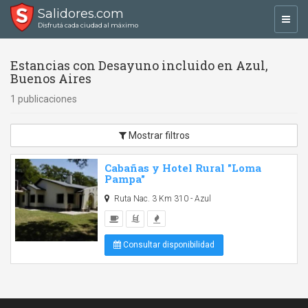
Salidores.com
Toggl
Disfrutá cada ciudad al máximo
navig
Estancias con Desayuno incluido en Azul,
Buenos Aires
1 publicaciones
Mostrar filtros
Cabañas y Hotel Rural "Loma
Pampa"
Ruta Nac. 3 Km 310 - Azul
Consultar disponibilidad