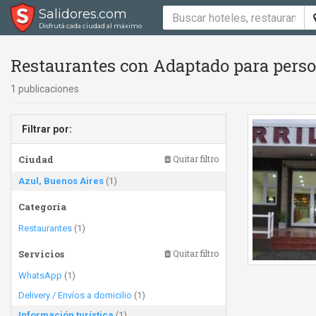
Salidores.com
Disfrutá cada ciudad al máximo
Restaurantes con Adaptado para perso
1 publicaciones
Filtrar por:
Ciudad
Quitar filtro
Azul, Buenos Aires
(1)
Categoría
Restaurantes
(1)
Servicios
Quitar filtro
WhatsApp
(1)
Delivery / Envíos a domicilio
(1)
Información turística
(1)