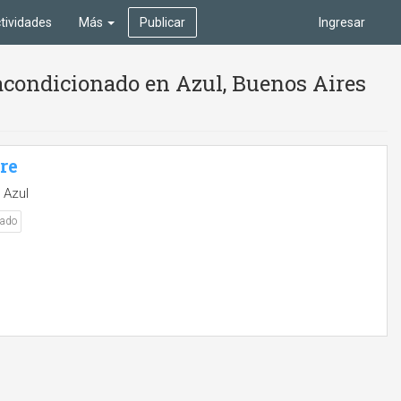
tividades
Más
Publicar
Ingresar
acondicionado en Azul, Buenos Aires
bre
 Azul
nado