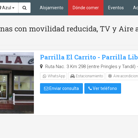
Azul
Alojamiento
Dónde comer
Eventos
Ac
nas con movilidad reducida, TV y Aire 
Parrilla El Carrito - Parrilla Li
Ruta Nac. 3 Km 298 (entre Pringles y Tandil) -
Aire acondicio
WhatsApp
Estacionamiento
Enviar consulta
Ver teléfono