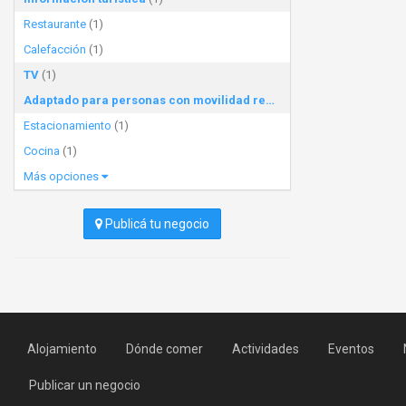
Restaurante
(1)
Calefacción
(1)
TV
(1)
Adaptado para personas con movilidad reducida
(1)
Estacionamiento
(1)
Cocina
(1)
Más opciones
Publicá tu negocio
Alojamiento
Dónde comer
Actividades
Eventos
Publicar un negocio