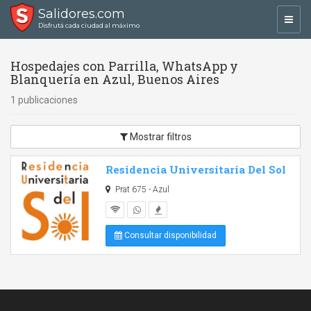
Salidores.com
Toggl
Disfrutá cada ciudad al máximo
navig
Hospedajes con Parrilla, WhatsApp y
Blanquería en Azul, Buenos Aires
1 publicaciones
Mostrar filtros
Residencia Universitaria Del Sol
Prat 675 - Azul
Consultar disponibilidad