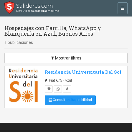
Salidores.com
Toggl
Disfrutá cada ciudad al máximo
navig
Hospedajes con Parrilla, WhatsApp y
Blanquería en Azul, Buenos Aires
1 publicaciones
Mostrar filtros
Residencia Universitaria Del Sol
Prat 675 - Azul
Consultar disponibilidad