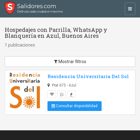
Salidores.com
Toggl
Disfrutá cada ciudad al máximo
navig
Hospedajes con Parrilla, WhatsApp y
Blanquería en Azul, Buenos Aires
1 publicaciones
Mostrar filtros
Residencia Universitaria Del Sol
Prat 675 - Azul
Consultar disponibilidad