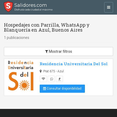
Salidores.com
Toggl
Disfrutá cada ciudad al máximo
navig
Hospedajes con Parrilla, WhatsApp y
Blanquería en Azul, Buenos Aires
1 publicaciones
Mostrar filtros
Residencia Universitaria Del Sol
Prat 675 - Azul
Consultar disponibilidad