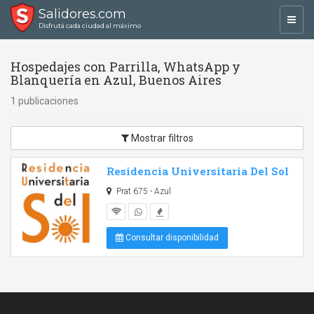
Salidores.com
Toggl
Disfrutá cada ciudad al máximo
navig
Hospedajes con Parrilla, WhatsApp y
Blanquería en Azul, Buenos Aires
1 publicaciones
Mostrar filtros
Residencia Universitaria Del Sol
Prat 675 - Azul
Consultar disponibilidad