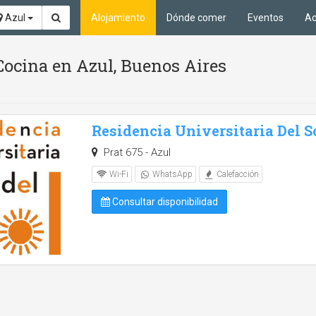
Azul
Alojamiento
Dónde comer
Eventos
Ac
Cocina en Azul, Buenos Aires
Residencia Universitaria Del S
Prat 675 - Azul
Wi-Fi
WhatsApp
Calefacción
Consultar disponibilidad