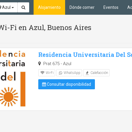
Azul
Alojamiento
Dónde comer
Eventos
Ac
Wi-Fi en Azul, Buenos Aires
Residencia Universitaria Del S
Prat 675 - Azul
Wi-Fi
WhatsApp
Calefacción
Consultar disponibilidad