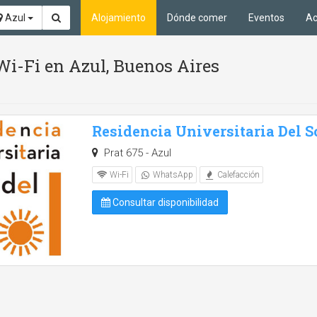
Azul
Alojamiento
Dónde comer
Eventos
Ac
Wi-Fi en Azul, Buenos Aires
Residencia Universitaria Del S
Prat 675 - Azul
Wi-Fi
WhatsApp
Calefacción
Consultar disponibilidad