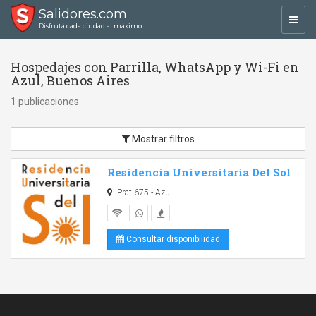
Salidores.com
Toggl
Disfrutá cada ciudad al máximo
navig
Hospedajes con Parrilla, WhatsApp y Wi-Fi en
Azul, Buenos Aires
1 publicaciones
Mostrar filtros
Residencia Universitaria Del Sol
Prat 675 - Azul
Consultar disponibilidad