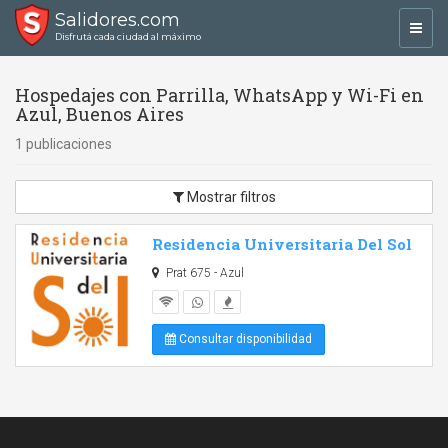
Salidores.com
Toggl
Disfrutá cada ciudad al máximo
navig
Hospedajes con Parrilla, WhatsApp y Wi-Fi en
Azul, Buenos Aires
1 publicaciones
Mostrar filtros
Residencia Universitaria Del Sol
Prat 675 - Azul
Consultar disponibilidad