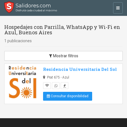
Salidores.com
Toggl
Disfrutá cada ciudad al máximo
navig
Hospedajes con Parrilla, WhatsApp y Wi-Fi en
Azul, Buenos Aires
1 publicaciones
Mostrar filtros
Residencia Universitaria Del Sol
Prat 675 - Azul
Consultar disponibilidad