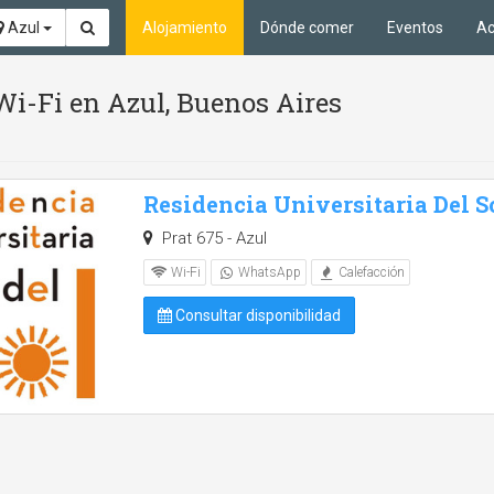
Azul
Alojamiento
Dónde comer
Eventos
Ac
Wi-Fi en Azul, Buenos Aires
Residencia Universitaria Del S
Prat 675 - Azul
Wi-Fi
WhatsApp
Calefacción
Consultar disponibilidad