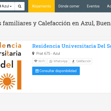
Azul
Alojamiento
Dónde comer
Eventos
Ac
 familiares y Calefacción en Azul, Buen
Residencia Universitaria Del S
Prat 675 - Azul
Wi-Fi
WhatsApp
Calefacción
Consultar disponibilidad