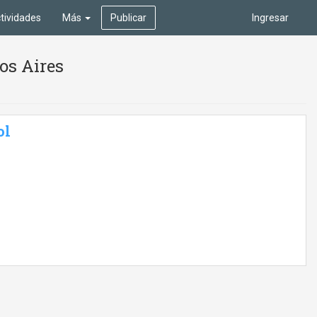
tividades
Más
Publicar
Ingresar
os Aires
ol