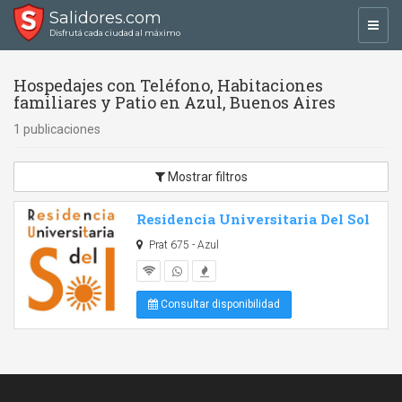
Salidores.com
Toggl
Disfrutá cada ciudad al máximo
navig
Hospedajes con Teléfono, Habitaciones
familiares y Patio en Azul, Buenos Aires
1 publicaciones
Mostrar filtros
Residencia Universitaria Del Sol
Prat 675 - Azul
Consultar disponibilidad