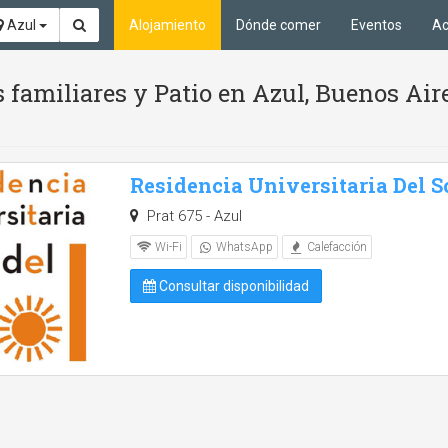
Azul
Alojamiento
Dónde comer
Eventos
Ac
 familiares y Patio en Azul, Buenos Air
Residencia Universitaria Del S
Prat 675 - Azul
Wi-Fi
WhatsApp
Calefacción
Consultar disponibilidad