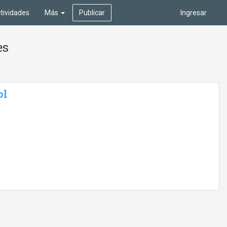
tividades
Más
Publicar
Ingresar
es
ol