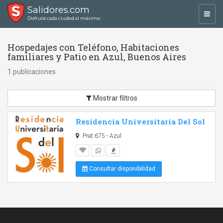
Salidores.com
Toggl
Disfrutá cada ciudad al máximo
navig
Hospedajes con Teléfono, Habitaciones
familiares y Patio en Azul, Buenos Aires
1 publicaciones
Mostrar filtros
Residencia Universitaria Del Sol
Prat 675 - Azul
Consultar disponibilidad