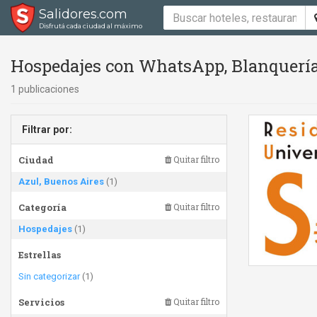
Salidores.com
Disfrutá cada ciudad al máximo
Hospedajes con WhatsApp, Blanquería 
1 publicaciones
Filtrar por:
Ciudad
Quitar filtro
Azul, Buenos Aires
(1)
Categoría
Quitar filtro
Hospedajes
(1)
Estrellas
Sin categorizar
(1)
Servicios
Quitar filtro