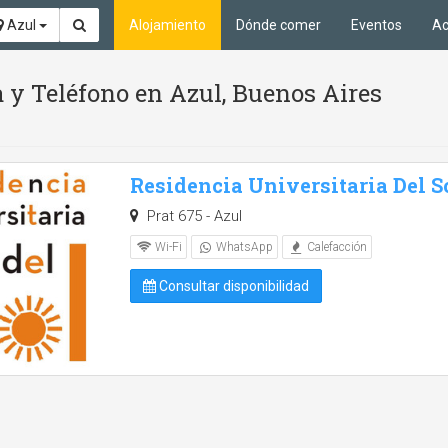
Azul
Alojamiento
Dónde comer
Eventos
Ac
y Teléfono en Azul, Buenos Aires
Residencia Universitaria Del S
Prat 675 - Azul
Wi-Fi
WhatsApp
Calefacción
Consultar disponibilidad