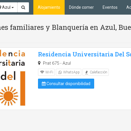
Azul
Alojamiento
Dónde comer
Eventos
Ac
s familiares y Blanquería en Azul, Bue
Residencia Universitaria Del S
Prat 675 - Azul
Wi-Fi
WhatsApp
Calefacción
Consultar disponibilidad