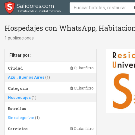
Salidores.com
Disfrutá cada ciudad al máximo
Hospedajes con WhatsApp, Habitacione
1 publicaciones
Filtrar por:
Ciudad
Quitar filtro
Azul, Buenos Aires
(1)
Categoría
Quitar filtro
Hospedajes
(1)
Estrellas
Sin categorizar
(1)
Servicios
Quitar filtro