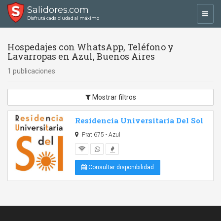
Salidores.com
Toggl
Disfrutá cada ciudad al máximo
navig
Hospedajes con WhatsApp, Teléfono y
Lavarropas en Azul, Buenos Aires
1 publicaciones
Mostrar filtros
Residencia Universitaria Del Sol
Prat 675 - Azul
Consultar disponibilidad