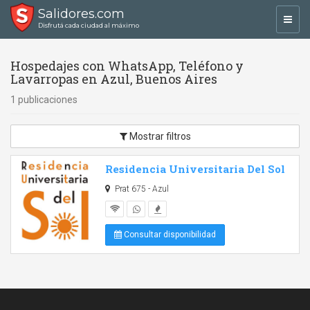
Salidores.com
Toggl
Disfrutá cada ciudad al máximo
navig
Hospedajes con WhatsApp, Teléfono y
Lavarropas en Azul, Buenos Aires
1 publicaciones
Mostrar filtros
Residencia Universitaria Del Sol
Prat 675 - Azul
Consultar disponibilidad