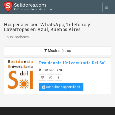
Salidores.com
Toggl
Disfrutá cada ciudad al máximo
navig
Hospedajes con WhatsApp, Teléfono y
Lavarropas en Azul, Buenos Aires
1 publicaciones
Mostrar filtros
Residencia Universitaria Del Sol
Prat 675 - Azul
Consultar disponibilidad