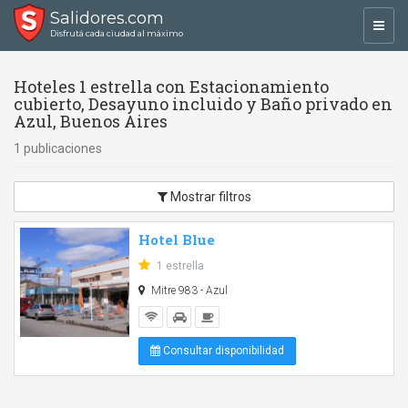
Salidores.com
Toggl
Disfrutá cada ciudad al máximo
navig
Hoteles 1 estrella con Estacionamiento
cubierto, Desayuno incluido y Baño privado en
Azul, Buenos Aires
1 publicaciones
Mostrar filtros
Hotel Blue
1 estrella
Mitre 983 - Azul
Consultar disponibilidad