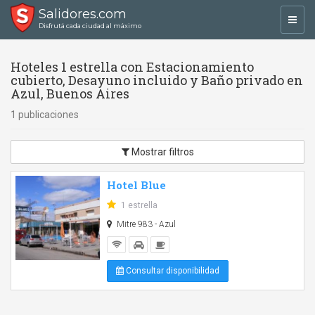
Salidores.com
Toggl
Disfrutá cada ciudad al máximo
navig
Hoteles 1 estrella con Estacionamiento
cubierto, Desayuno incluido y Baño privado en
Azul, Buenos Aires
1 publicaciones
Mostrar filtros
Hotel Blue
1 estrella
Mitre 983 - Azul
Consultar disponibilidad