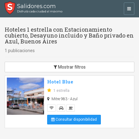
Salidores.com
Toggl
Disfrutá cada ciudad al máximo
navig
Hoteles 1 estrella con Estacionamiento
cubierto, Desayuno incluido y Baño privado en
Azul, Buenos Aires
1 publicaciones
Mostrar filtros
Hotel Blue
1 estrella
Mitre 983 - Azul
Consultar disponibilidad