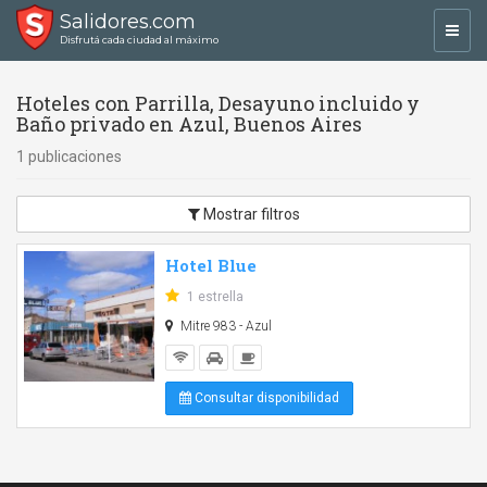
Salidores.com
Toggl
Disfrutá cada ciudad al máximo
navig
Hoteles con Parrilla, Desayuno incluido y
Baño privado en Azul, Buenos Aires
1 publicaciones
Mostrar filtros
Hotel Blue
1 estrella
Mitre 983 - Azul
Consultar disponibilidad