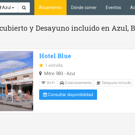
Azul
Alojamiento
Dónde comer
Eventos
Ac
 cubierto y Desayuno incluido en Azul, 
Hotel Blue
1 estrella
Mitre 983 - Azul
Wi-Fi
Estacionamiento
Desayuno incluido
Consultar disponibilidad