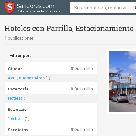
Salidores.com
Disfrutá cada ciudad al máximo
Hoteles con Parrilla, Estacionamiento
1 publicaciones
Filtrar por:
Ciudad
Quitar filtro
Azul, Buenos Aires
(1)
Categoría
Quitar filtro
Hoteles
(1)
Estrellas
1 estrella
(1)
Servicios
Quitar filtro