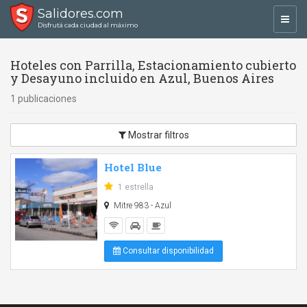
Salidores.com
Toggl
Disfrutá cada ciudad al máximo
navig
Hoteles con Parrilla, Estacionamiento cubierto
y Desayuno incluido en Azul, Buenos Aires
1 publicaciones
Mostrar filtros
Hotel Blue
1 estrella
Mitre 983 - Azul
Consultar disponibilidad