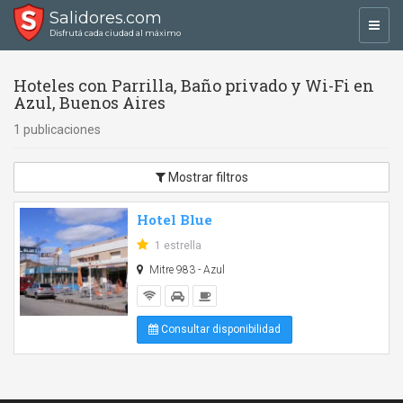
Salidores.com
Toggl
Disfrutá cada ciudad al máximo
navig
Hoteles con Parrilla, Baño privado y Wi-Fi en
Azul, Buenos Aires
1 publicaciones
Mostrar filtros
Hotel Blue
1 estrella
Mitre 983 - Azul
Consultar disponibilidad