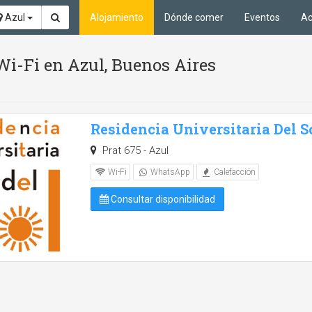
Azul
Alojamiento
Dónde comer
Eventos
Ac
Wi-Fi en Azul, Buenos Aires
Residencia Universitaria Del S
Prat 675 - Azul
Wi-Fi
WhatsApp
Calefacción
Consultar disponibilidad