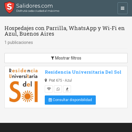
Salidores.com
Toggl
Disfrutá cada ciudad al máximo
navig
Hospedajes con Parrilla, WhatsApp y Wi-Fi en
Azul, Buenos Aires
1 publicaciones
Mostrar filtros
Residencia Universitaria Del Sol
Prat 675 - Azul
Consultar disponibilidad