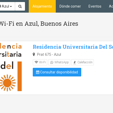
Azul
Alojamiento
Dónde comer
Eventos
Ac
Wi-Fi en Azul, Buenos Aires
Residencia Universitaria Del S
Prat 675 - Azul
Wi-Fi
WhatsApp
Calefacción
Consultar disponibilidad