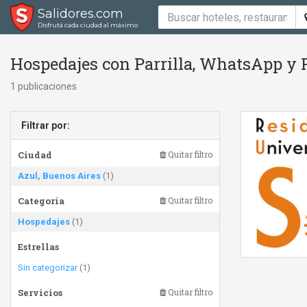
Salidores.com
Disfrutá cada ciudad al máximo
Hospedajes con Parrilla, WhatsApp y P
1 publicaciones
Filtrar por:
Ciudad
Quitar filtro
Azul, Buenos Aires
(1)
Categoría
Quitar filtro
Hospedajes
(1)
Estrellas
Sin categorizar
(1)
Servicios
Quitar filtro