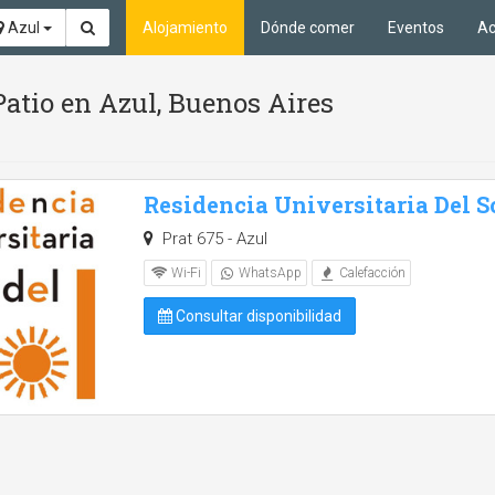
Azul
Alojamiento
Dónde comer
Eventos
Ac
atio en Azul, Buenos Aires
Residencia Universitaria Del S
Prat 675 - Azul
Wi-Fi
WhatsApp
Calefacción
Consultar disponibilidad