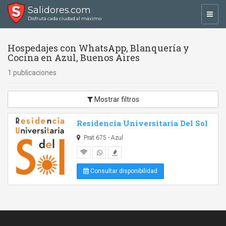
Salidores.com
Toggl
Disfrutá cada ciudad al máximo
navig
Hospedajes con WhatsApp, Blanquería y
Cocina en Azul, Buenos Aires
1 publicaciones
Mostrar filtros
Residencia Universitaria Del Sol
Prat 675 - Azul
Consultar disponibilidad