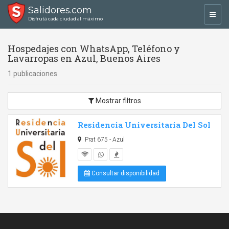
Salidores.com
Toggl
Disfrutá cada ciudad al máximo
navig
Hospedajes con WhatsApp, Teléfono y
Lavarropas en Azul, Buenos Aires
1 publicaciones
Mostrar filtros
Residencia Universitaria Del Sol
Prat 675 - Azul
Consultar disponibilidad