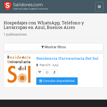
Salidores.com
Toggl
Disfrutá cada ciudad al máximo
navig
Hospedajes con WhatsApp, Teléfono y
Lavarropas en Azul, Buenos Aires
1 publicaciones
Mostrar filtros
Residencia Universitaria Del Sol
Prat 675 - Azul
Consultar disponibilidad