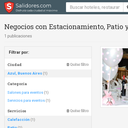
Salidores.com
Disfrutá cada ciudad al máximo
Negocios con Estacionamiento, Patio y
1 publicaciones
Filtrar por:
Ciudad
Quitar filtro
Azul, Buenos Aires
(1)
Categoría
Salones para eventos
(1)
Servicios para eventos
(1)
Servicios
Quitar filtro
Calefacción
(1)
Patio
(1)