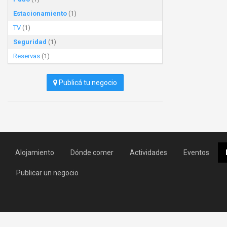
Estacionamiento
(1)
TV
(1)
Seguridad
(1)
Reservas
(1)
Publicá tu negocio
Alojamiento
Dónde comer
Actividades
Eventos
Publicar un negocio