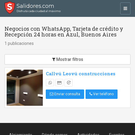
Salidores.com
Toggl
Disfrutá cada ciudad al máximo
navig
Negocios con WhatsApp, Tarjeta de crédito y
Recepción 24 horas en Azul, Buenos Aires
1 publicaciones
Mostrar filtros
Callvú Leovú construcciones
Enviar consulta
Ver teléfono