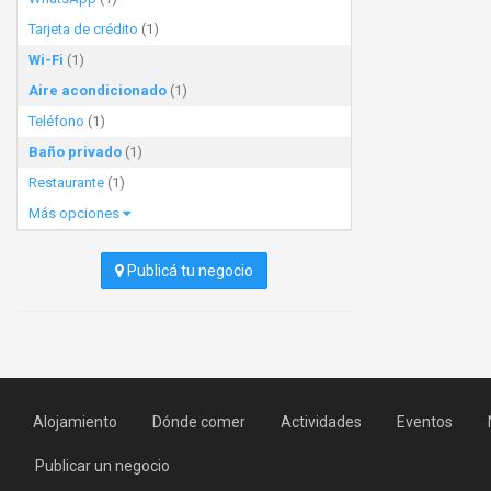
Tarjeta de crédito
(1)
Wi-Fi
(1)
Aire acondicionado
(1)
Teléfono
(1)
Baño privado
(1)
Restaurante
(1)
Más opciones
Publicá tu negocio
Alojamiento
Dónde comer
Actividades
Eventos
Publicar un negocio