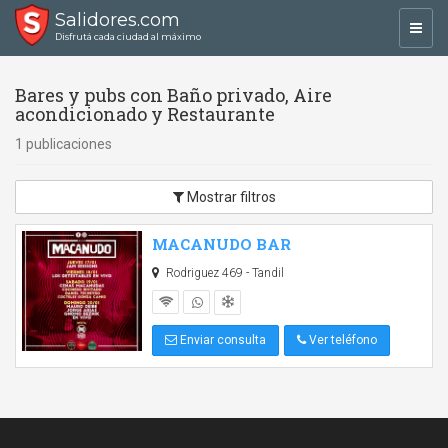
Salidores.com
Toggl
Disfrutá cada ciudad al máximo
navig
Bares y pubs con Baño privado, Aire
acondicionado y Restaurante
1 publicaciones
Mostrar filtros
MACANUDO BAR
Rodriguez 469 - Tandil
Enviar consulta
Ver teléfono